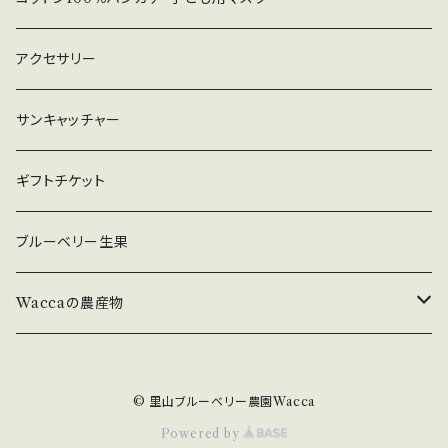
原台西3丁目1-2 萩原壱番館1階 ＃ドライハー
市 ＃里山 ＃レモングラス #自然 #オーガ
ブ ＃黒川 ＃川西市 ＃里山 ＃カレンデュ
ニック #美肌 #天然 ＃業務用スペアミン
アクセサリー
ラ #自然 #オーガニック #美肌 #天然
ト ＃乾燥スペアミント ＃無農薬 ＃自然栽
＃業務用カレンデュラ ＃乾燥カレンデュラ ＃
培 ＃無化成肥料
サンキャッチャー
無農薬 ＃自然栽培 ＃無化成肥料
ギフトチケット
ブルーベリー生果
Waccaの農産物
原木ひらたけ
© 里山ブルーベリー農園Wacca
原木ひらたけ【乾燥】
Powered by