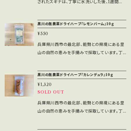
です。 【ご使用方法】 ・料理、焼菓子 タイ料理
自然栽培、無農薬、無化成肥料） 内容量：200g
されたスギナは、丁寧に水洗いした後、1週間か
ださい。 ・開封後はお早めにご使用ください。 実
すので、長時間放置しないでください。 ・乳幼児
ださい。また、全自動給湯式風呂釜など、機種に
ろに置いてご使用ください。 ・ハーブティ ティ
などエスニック料理に欠かせないハーブで、ハー
製造：マノカルダ株式会社里山ブルーベリー農
けてゆっくりと陰干しされ、香り豊かな仕上がり
店舗『里山ブルーベリー農園Wacca』でも販売
の手の届く場所には置かないでください。 ・直射
よって使用できない場合があります。お使いの機
ーパックにドライミントの葉を10枚程度入れてテ
ブティーとしてもおすすめ◎ ・殺菌、消臭剤
園Wacca 兵庫県川西市黒川落合3
になっています。スギナは古来より重宝されてき
しております。 また、マタニティサロンComodo
日光を避け、湿気の少ない場所に保管してくだ
種の説明書をご確認の上ご使用ください。 ・本品
ィーポットに入れ、沸騰したお湯を注ぎ蓋をして
黒川の無農薬ドライハーブ『レモンバーム』10ｇ
布袋などにお好みの量を入れ、ニオイの気にな
97-1 販売：マノカルダ株式会社 兵
たハーブで、デトックス作用や健康維持が期待で
でも購入頂けますし、よもぎ蒸しもご予約可能で
さい。 ・開封後はお早めにご使用ください。 実店
のお湯は浴槽を痛めませんが、浴槽の材質によ
5分ほど蒸らしてください。お好みで、レモンの輪
るところに置いてご使用ください。 ・ハーブティ
庫県川西市萩原台西3丁目1-2 萩原壱番館1階
¥550
きるため、今注目を集めています。 春先から力強
す。 品名：黒川の手摘みドライハーブ よもぎ
舗『里山ブルーベリー農園Wacca』でも販売し
っては、まれに色やにおいが付くことがあります
切りやはちみつを入れてお召し上がりください。
ティーパックにレモングラスの葉を10枚程度
＃ドライハーブ ＃黒川 ＃川西市 ＃里山 ＃
く芽吹くスギナには、ミネラル、ビタミン、ケイ素、
原材料：国産春よもぎ(川西市黒川の自然栽培、
兵庫県川西市の最北部、能勢との県境にある里
ております。 また、マタニティサロンComodoで
ので、長時間放置しないでください。 ・乳幼児の
【使用上の注意】 ・乳幼児の手の届く場所には置
入れてティーポットに入れ、沸騰したお湯を注ぎ
よもぎ ＃お風呂パック ＃よもぎパック ＃お
葉緑素、フラボノイドなどの栄養素が豊富に含ま
無農薬、無化成肥料） 内容量：12ｇ 製造：マノカ
山の自然の恵みを手摘みで採取しています。丁
も購入頂けます。 品名：黒川の手摘みドライ
手の届く場所には置かないでください。 ・直射日
かないでください。 ・直射日光を避け、湿気の少
蓋をして5分ほど蒸らしてください。お好みで、は
風呂のもと ＃温泉 ＃リラクゼーション ＃お
れ、解毒作用、利尿作用、血液浄化、抗酸化作用
ルダ株式会社里山ブルーベリー農園Wacca
寧に水洗いをし1週間ほどゆっくり陰干しするこ
ハーブ どくだみ 原材料：国産どくだみ(川西市
光を避け、湿気の少ない場所に保管してくださ
ない場所に保管してください。 ・開封後はお早め
ちみつを入れてお召し上がりください。 【使用上
風呂 #自然 #オーガニック #よもぎ
などが期待できるほか、骨粗しょう症のリスク減
兵庫県川西市黒川落合397-1 販売：マ
とで、緑素も綺麗に香り豊かに仕上がります。 別
黒川の自然栽培、無農薬、無化成肥料） 内容量：
い。 ・開封後はお早めにご使用ください。 実店舗
にご使用ください。 実店舗『里山ブルーベリー農
の注意】 ・乳幼児の手の届く場所には置かない
#美肌 #天然 ＃業務用よもぎ ＃乾燥よも
黒川の無農薬ドライハーブ『カレンデュラ』10ｇ
らすことで注目されています。Waccaでは春頃
ノカルダ株式会社 兵庫県川西市萩
名「メリッサ」とも言われ、「長寿のハーブ」として
20ｇ 製造：マノカルダ株式会社里山ブルーベリ
『里山ブルーベリー農園Wacca』でも販売して
園Wacca』でも販売しております。 また、マタニ
でください。 ・直射日光を避け、湿気の少ない場
ぎ ＃無農薬 ＃自然栽培 ＃無化成肥料 ＃
から梅雨入りまでのもっともエネルギーが高い
原台西3丁目1-2 萩原壱番館1階 ＃ドライハー
¥1,320
古来より認知症予防に重宝されているハーブ。
ー農園Wacca 兵庫県川西市黒川
おります。 また、マタニティサロンComodoでも
ティサロンComodoでも購入頂けます。 品
所に保管してください。 ・開封後はお早めにご使
よもぎ蒸し ＃よもぎ蒸しパック
時期のスギナだけを手摘みしております。 【ご使
SOLD OUT
ブ ＃黒川 ＃川西市 ＃里山 ＃よもぎ ＃お
ストレス起因の症状緩和に、心を落ち着かせる
落合397-1 販売：マノカルダ株式会社
購入頂けます。 品名：黒川の手摘みドライハ
名：黒川の手摘みドライハーブ スペアミント 原
用ください。 実店舗『里山ブルーベリー農園Wa
用方法】 ・お茶、お料理 ・ミルやすりこぎなどで
風呂パック ＃よもぎパック ＃お風呂のもと
作用や消化器系の不調を改善など、ハーブティ
兵庫県川西市萩原台西3丁目1-2 萩原壱番館
兵庫県川西市の最北部、能勢との県境にある里
ーブ ローズマリー 原材料：国産ローズマリー
材料：国産スペアミント(川西市黒川の自然栽
cca』でも販売しております。 また、マタニティサ
粉砕したスギナ粉とお塩を４：１の割合でよく混
＃温泉 ＃リラクゼーション ＃お風呂 #自
やお風呂でもお楽しみ頂けます。 【ご使用方法】
1階 ＃ドライハーブ ＃黒川 ＃川西市 ＃里
山の自然の恵みを手摘みで採取しています。丁
(川西市黒川の自然栽培、無農薬、無化成肥料）
培、無農薬、無化成肥料） 内容量：10ｇ 製造：マ
ロンComodoでも購入頂けます。 品名：黒川
ぜ、ふりかけやてんぷら塩として使えます。 【使
然 #オーガニック #よもぎ #美肌 #
・ハーブティーにおすすめ◎ ・お風呂に入れてハ
山 ＃どくだみ ＃お風呂パック ＃お風呂のも
寧に水洗いをし1週間ほどゆっくり陰干しするこ
内容量：20ｇ 製造：マノカルダ株式会社里山ブ
ノカルダ株式会社里山ブルーベリー農園Wacc
の手摘みドライハーブ レモングラス 原材料：国
用上の注意】 ・乳幼児の手の届く場所には置か
天然 ＃業務用よもぎ ＃乾燥よもぎ ＃無農
ーブ浴でもお楽しみいただけます ・殺菌、消臭
と ＃温泉 ＃リラクゼーション ＃お風呂 #
とで、緑素も綺麗に香り豊かに仕上がります。 カ
ルーベリー農園Wacca 兵庫県川西
a 兵庫県川西市黒川落合397-1 販