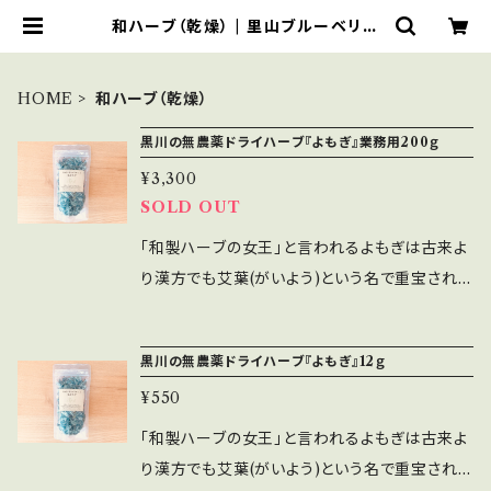
和ハーブ（乾燥） | 里山ブルーベリー
農園Wacca
HOME
和ハーブ（乾燥）
黒川の無農薬ドライハーブ『よもぎ』業務用200ｇ
¥3,300
SOLD OUT
「和製ハーブの女王」と言われるよもぎは古来よ
り漢方でも艾葉(がいよう)という名で重宝され、
特に女性の悩みに効く薬草。日本各地でも「血止
め草」と呼ばれ、万能薬草として日本人には親し
黒川の無農薬ドライハーブ『よもぎ』12ｇ
みのある薬草。 兵庫県川西市の最北部、能勢と
¥550
の県境にある里山の自然の恵み、春よもぎのみ
を手摘みで採取しています。丁寧に水洗いをし1
「和製ハーブの女王」と言われるよもぎは古来よ
週間ほどゆっくり陰干しすることで、緑素も綺麗
り漢方でも艾葉(がいよう)という名で重宝され、