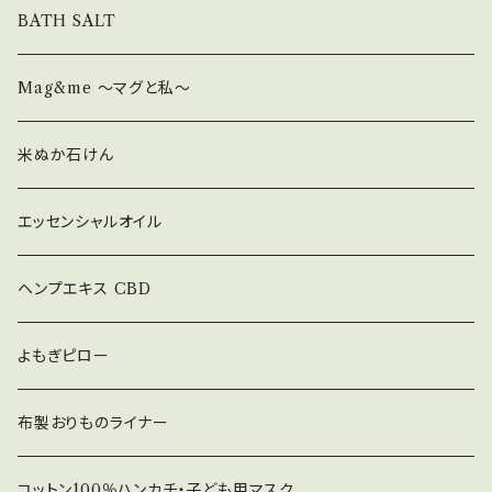
西市黒川落合397-1 販売：マノカルダ株式会社
入れてお召し上がりください。 ・お風呂 コットン
BATH SALT
てください。お好みで、はちみつを入れてお召し
兵庫県川西市萩原台西3丁目1-2 萩
などの布袋にハーブを入れて浴槽に入れてお楽
上がりください。レモン汁を入れて色の変化もお
原壱番館1階 ＃ドライハーブ ＃黒川 ＃川西
しみください。 ＊使用後のハーブは、お庭の花壇
楽しみいただけます！ 【使用上の注意】 ・乳幼児
Mag&me ～マグと私～
市 ＃里山 ＃レモンバーム #自然 #オーガ
や畑の肥料として土に戻すことができます。 【使
の手の届く場所には置かないでください。 ・直射
ニック #美肌 #天然 ＃業務用レモンバー
用上の注意】 ・乳幼児の手の届く場所には置か
日光を避け、湿気の少ない場所に保管してくだ
米ぬか石けん
ム ＃乾燥レモンバーム ＃無農薬 ＃自然栽
ないでください。 ・直射日光を避け、湿気の少な
さい。 ・開封後はお早めにご使用ください。 実店
培 ＃無化成肥料
い場所に保管してください。 ・開封後はお早めに
舗『里山ブルーベリー農園Wacca』でも販売し
エッセンシャルオイル
ご使用ください。 実店舗『里山ブルーベリー農園
ております。 また、マタニティサロンComodoで
Wacca』でも販売しております。 また、マタニテ
も購入頂けます。 品名：黒川の手摘みドライ
ヘンプエキス CBD
ィサロンComodoでも購入頂けます。 品名：
ハーブ バタフライピー 原材料：国産バタフライ
黒川の手摘みドライハーブ カレンデュラ 原材
ピー(川西市黒川の自然栽培、無農薬、無化成肥
よもぎピロー
料：国産カレンデュラ(川西市黒川の自然栽培、
料） 内容量：20g 製造：マノカルダ株式会社里
無農薬、無化成肥料） 内容量：10g 製造：マノカ
山ブルーベリー農園Wacca 兵庫県
ルダ株式会社里山ブルーベリー農園Wacca
布製おりものライナー
川西市黒川落合397-1 販売：マノカルダ株式会
兵庫県川西市黒川落合397-1 販売：マ
社 兵庫県川西市萩原台西3丁目1-2
ノカルダ株式会社 兵庫県川西市萩
萩原壱番館1階 ＃ドライハーブ ＃黒川 ＃川西
コットン100％ハンカチ・子ども用マスク