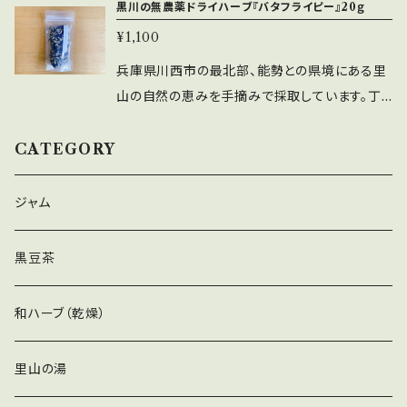
産レモングラス(川西市黒川の自然栽培、無農
ないでください。 ・直射日光を避け、湿気の少な
薬 ＃自然栽培 ＃無化成肥料 ＃よもぎ蒸
黒川の無農薬ドライハーブ『バタフライピー』20ｇ
剤 布袋などにお好みの量を入れ、ニオイの気
自然 #オーガニック #癒し時間 #自分時
レンデュラは、収斂作用、皮膚軟化作用、保湿作
市黒川落合397-1 販売：マノカルダ株式会社
売：マノカルダ株式会社 兵庫県川西
薬、無化成肥料） 内容量：12g 製造：マノカルダ
い場所に保管してください。 ・開封後はお早めに
し ＃よもぎ蒸しパック
になるところに置いてご使用ください。 ・ハーブ
¥1,100
間 #美肌 #ときめき #自分のご機嫌は自分
用、しわの予防、抗炎症作用、湿疹の緩和、静脈
兵庫県川西市萩原台西3丁目1-2 萩原
市萩原台西3丁目1-2 萩原壱番館1階 ＃ドライハ
株式会社里山ブルーベリー農園Wacca
ご使用ください。 実店舗『里山ブルーベリー農園
ティ ティーパックにレモンバーム葉を5枚程度入
でとる #ココロの声を大切に♡ #天然 ＃業
損傷の改善、創傷治癒作用、女性ホルモンの調
壱番館1階 ＃ドライハーブ ＃黒川 ＃川西市
ーブ ＃黒川 ＃川西市 ＃里山 ＃ミント ＃
兵庫県川西市の最北部、能勢との県境にある里
兵庫県川西市黒川落合397-1 販売：マノカ
Wacca』でも販売しております。 また、マタニテ
れ、沸騰したお湯を注ぎ蓋をして5分ほど蒸らし
務用どくだみ ＃乾燥どくだみ ＃無農薬 ＃
整などに効果的な薬草です。 【ご使用方法】 ・料
＃里山 ＃ローズマリー #自然 #オーガニッ
スペアミント #自然 #オーガニック #美
山の自然の恵みを手摘みで採取しています。丁
ルダ株式会社 兵庫県川西市萩原台
ィサロンComodoでも購入頂けます。 品名：
てください。お好みで、お砂糖やはちみつを入れ
自然栽培 ＃無化成肥料
理、焼菓子 サラダやパスタ、生春巻きなどのトッ
ク #美肌 #天然 ＃業務用ローズマリー ＃
肌 #天然 ＃業務用スペアミント ＃乾燥ス
寧に水洗いをし1週間ほどゆっくり陰干しするこ
西3丁目1-2 萩原壱番館1階 ＃ドライハーブ ＃
黒川の手摘みドライハーブ スギナ 原材料：国
てお召し上がりください。 【使用上の注意】 ・乳
ピングにもおすすめ◎ ・カレンデュラオイル
乾燥ローズマリー ＃無農薬 ＃自然栽培 ＃
ペアミント ＃無農薬 ＃自然栽培 ＃無化成
とで、緑素も綺麗に香り豊かに仕上がります。 バ
CATEGORY
黒川 ＃川西市 ＃里山 ＃レモングラス #自
産スギナ(川西市黒川の自然栽培、無農薬、無化
幼児の手の届く場所には置かないでください。 ・
キャリアオイルにドライカレンデュラの花びらを
無化成肥料
肥料
タフライピーは、美容効果のアントシアニンが豊
然 #オーガニック #美肌 #天然 ＃業務用
成肥料） 内容量：10g 製造：マノカルダ株式会社
直射日光を避け、湿気の少ない場所に保管して
適量を入れて良く振ってください。2週間ほどし
富で、アンチエイジングに効果的な薬草です。紫
ジャム
レモングラス ＃乾燥レモングラス ＃無農薬
里山ブルーベリー農園Wacca 兵庫
ください。 ・開封後はお早めにご使用ください。
てオイルがオレンジ色になると完成！ ・殺菌、消
外線ダメージを受けたお肌にもおすすめです。
＃自然栽培 ＃無化成肥料
県川西市黒川落合397-1 販売：マノカルダ株式
実店舗『里山ブルーベリー農園Wacca』でも販
臭剤 布袋などにお好みの量を入れ、ニオイの
【ご使用方法】 ・料理 バタフライピーシロップ
黒豆茶
会社 兵庫県川西市萩原台西3丁目1
売しております。 また、マタニティサロンComod
気になるところに置いてご使用ください。 ・ハー
を作り、バタフライピーソーダやゼリーなどに・・
-2 萩原壱番館1階 ＃ドライハーブ ＃黒川 ＃
oでも購入頂けます。 品名：黒川の手摘みド
ブティ ティーパックにドライカレンデュラの花
・殺菌、消臭剤 布袋などにお好みの量を入
川西市 ＃里山 ＃スギナ #自然 #オーガニ
和ハーブ（乾燥）
ライハーブ レモンバーム 原材料：国産レモンバ
を1、2個程度(お好みで調節してください)入れて
れ、ニオイの気になるところに置いてご使用くだ
ック #美肌 #天然 ＃業務用スギナ ＃乾燥
ーム(川西市黒川の自然栽培、無農薬、無化成肥
ティーポットに入れ、沸騰したお湯を注ぎ蓋をし
さい。 ・ハーブティ ティーパックにドライバタフ
スギナ ＃無農薬 ＃自然栽培 ＃無化成肥料
料） 内容量：10g 製造：マノカルダ株式会社里山
里山の湯
て5分ほど蒸らしてください。 ※蒸らしすぎると
ライピー(お好みの量)を入れてティーポットに入
ブルーベリー農園Wacca 兵庫県川
苦味が出るのでてきます。 お好みで、はちみつを
れ、沸騰したお湯を注ぎ蓋をして5分ほど蒸らし