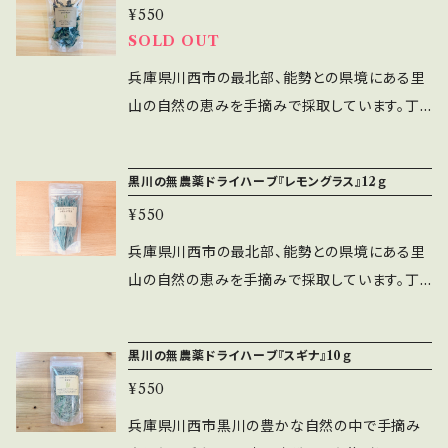
洗濯は避けてください。 ・循環式風呂釜の場合、
としてご使用可能です。 ※鍋で煮出す必要はあ
お湯(約200l）に入れ、お湯を含ませやさしく揉
¥550
もおすすめです◎ オイル漬けにして、ハーブオイ
掃除の際はホース等で循環部に水を流して洗浄
りません。そのまま湯舟に入れて頂くとエキスが
SOLD OUT
み出しながらご入浴ください。お風呂で使った後
ルにしても。 また、布袋に入れて入浴剤代わりと
してください。また、全自動給湯式風呂釜など、
十分出ます。 【使用上の注意】 ・ご使用中または
は、天日干しで乾燥させれば消臭アイテムとして
して、リビングの消臭などにもお使いいただけま
兵庫県川西市の最北部、能勢との県境にある里
機種によって使用できない場合があります。お使
ご使用後にお肌に異常が現れた場合は使用を中
ご使用可能です。 ※鍋で煮出す必要はありませ
す。 【ご使用方法】 ・料理、焼菓子 チキンのソ
山の自然の恵みを手摘みで採取しています。丁
いの機種の説明書をご確認の上ご使用ください。
止し、皮膚科専門医等にご相談ください。 ・洗濯
ん。そのまま湯舟に入れて頂くとエキスが十分出
テー、ハーブ焼き、ローズマリーオイルなどにも
寧に水洗いをし1週間ほどゆっくり陰干しするこ
・本品のお湯は浴槽を痛めませんが、浴槽の材質
物へ移染する場合がありますので、残り湯での
ます。 【使用上の注意】 ・ご使用中またはご使用
おすすめです◎焼菓子などにもお使いいただけ
とで、緑素も綺麗に香り豊かに仕上がります。 ス
によっては、まれに色やにおいが付くことがあり
洗濯は避けてください。 ・循環式風呂釜の場合、
後にお肌に異常が現れた場合は使用を中止し、
黒川の無農薬ドライハーブ『レモングラス』12ｇ
ます。 ・入浴剤 布袋などにお好みの量を入
ペアミントの爽快な香りは、強いリフレッシュ効
ますので、長時間放置しないでください。 ・乳幼
掃除の際はホース等で循環部に水を流して洗浄
皮膚科専門医等にご相談ください。 ・洗濯物へ
れ、入浴剤代わりに使うとリラックス効果を楽し
¥550
果があり、胃腸を整える効果もあります。 肉料理
児の手の届く場所には置かないでください。 ・直
してください。また、全自動給湯式風呂釜など、
移染する場合がありますので、残り湯での洗濯
めます。 ・消臭剤 布袋などにお好みの量を入
などの香草焼きに、クッキーなどの焼菓子やハ
兵庫県川西市の最北部、能勢との県境にある里
射日光を避け、湿気の少ない場所に保管してく
機種によって使用できない場合があります。お使
は避けてください。 ・循環式風呂釜の場合、掃除
れ、ニオイが気になる場所に置いてご使用くださ
ーブティにもお使いいただけます。 また、布袋に
山の自然の恵みを手摘みで採取しています。丁
ださい。 ・開封後はお早めにご使用ください。 実
いの機種の説明書をご確認の上ご使用ください。
の際はホース等で循環部に水を流して洗浄して
い。 【使用上の注意】 ・ご使用中またはご使用後
入れて靴箱や車、トイレなどのニオイ消しや殺
寧に水洗いをし1週間ほどゆっくり陰干しするこ
店舗『里山ブルーベリー農園Wacca』でも販売
・本品のお湯は浴槽を痛めませんが、浴槽の材質
ください。また、全自動給湯式風呂釜など、機種
にお肌に異常が現れた場合は使用を中止し、皮
菌、消臭剤としてもおすすめです◎ 【ご使用方
とで、緑素も綺麗に香り豊かに仕上がります。 レ
しております。 また、マタニティサロンComodo
によっては、まれに色やにおいが付くことがあり
によって使用できない場合があります。お使いの
膚科専門医等にご相談ください。 ・洗濯物へ移
黒川の無農薬ドライハーブ『スギナ』10ｇ
法】 ・料理、焼菓子 ラム肉のハーブ焼きや、ミ
モングラスはレモンによく似た香りのハーブで、リ
でも購入頂けますし、よもぎ蒸しもご予約可能で
ますので、長時間放置しないでください。 ・乳幼
機種の説明書をご確認の上ご使用ください。 ・本
染する場合がありますので、残り湯での洗濯は
ントのヨーグルトソース、オートミールクッキー
¥550
フレッシュ効果、風邪予防、腹痛や下痢の緩和、
す。 品名：黒川の手摘みドライハーブ よもぎ
児の手の届く場所には置かないでください。 ・直
品のお湯は浴槽を痛めませんが、浴槽の材質に
避けてください。 ・循環式風呂釜の場合、掃除の
などにもおすすめです◎ ・殺菌、消臭剤 布袋
消化促進、血流改善、美肌などに効果的な薬草
(業務用) 原材料：国産春よもぎ(川西市黒川の
兵庫県川西市黒川の豊かな自然の中で手摘み
射日光を避け、湿気の少ない場所に保管してく
よっては、まれに色やにおいが付くことがありま
際はホース等で循環部に水を流して洗浄してく
などにお好みの量を入れ、ニオイの気になるとこ