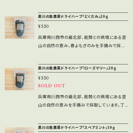
に香り豊かに仕上がります。 お料理やお茶に、よ
特に女性の悩みに効く薬草。日本各地でも「血止
もぎ蒸しやよもぎ風呂にもお使いいただけます。
め草」と呼ばれ、万能薬草として日本人には親し
黒川の無農薬ドライハーブ『どくだみ』20ｇ
【ご使用方法】 ・お料理 よもぎ餅やよもぎパ
みのある薬草。 兵庫県川西市の最北部、能勢と
ン、クッキーなどの焼菓子にもお使いいただけま
¥550
の県境にある里山の自然の恵み、春よもぎのみ
す。 ・よもぎ蒸し 一掴み(10ｇ程)をよもぎ蒸し
を手摘みで採取しています。丁寧に水洗いをし1
兵庫県川西市の最北部、能勢との県境にある里
用の鍋に入れてご使用ください。 ・よもぎ風呂
週間ほどゆっくり陰干しすることで、緑素も綺麗
山の自然の恵み、春よもぎのみを手摘みで採取
布袋などによもぎを一掴み入れ、そのまま浴
に香り豊かに仕上がります。 お料理やお茶に、よ
しています。丁寧に水洗いをし1週間ほどゆっくり
槽のお湯(約200l）に入れ、お湯を含ませやさし
もぎ蒸しやよもぎ風呂にもお使いいただけます。
陰干しすることで、緑素も綺麗に香り豊かに仕上
く揉み出しながらご入浴ください。お風呂で使っ
黒川の無農薬ドライハーブ『ローズマリー』20ｇ
【ご使用方法】 ・お料理 よもぎ餅やよもぎパ
がります。 日本三大薬草のどくだみは、十薬(じ
た後は、天日干しで乾燥させれば消臭アイテム
ン、クッキーなどの焼菓子にもお使いいただけま
¥550
ゅうやく)と呼ばれる程の万能ハーブ。 お茶やお
としてご使用可能です。 ※鍋で煮出す必要はあ
す。 ・よもぎ蒸し 一掴み(10ｇ程)をよもぎ蒸し
SOLD OUT
風呂に、またどくだみチンキ作りにもお使いいた
りません。そのまま湯舟に入れて頂くとエキスが
用の鍋に入れてご使用ください。 ・よもぎ風呂
だけます。 【ご使用方法】 ・お茶 ティーパック
兵庫県川西市の最北部、能勢との県境にある里
十分出ます。 【使用上の注意】 ・ご使用中または
布袋などによもぎを一掴み入れ、そのまま浴
にどくだみを5～10ｇ程度入れてティーポットに
山の自然の恵みを手摘みで採取しています。丁
ご使用後にお肌に異常が現れた場合は使用を中
槽のお湯(約200l）に入れ、お湯を含ませやさし
入れ、沸騰したお湯を注ぎ蓋をして5分ほど蒸ら
寧に水洗いをし1週間ほどゆっくり陰干しするこ
止し、皮膚科専門医等にご相談ください。 ・洗濯
く揉み出しながらご入浴ください。お風呂で使っ
してからお召し上がりください。 ・お風呂 布袋
とで、緑素も綺麗に香り豊かに仕上がります。 肉
物へ移染する場合がありますので、残り湯での
た後は、天日干しで乾燥させれば消臭アイテム
黒川の無農薬ドライハーブ『スペアミント』10ｇ
などにどくだみを一掴み入れ、そのまま浴槽の
や魚の臭み取りやドレッシング、パンや焼菓子に