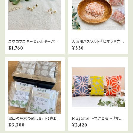
スワロフスキーとシルキーパー
入浴用バスソルト 『ヒマラヤ岩
ルのパールキャッチ2wayピアス
塩』
¥1,760
¥330
里山の草木の癒しセット【春よも
Mag&me ～マグと私～ 『マグ
ぎと小豆のピロー/里山の湯4
ミー』
¥3,300
¥2,420
P】