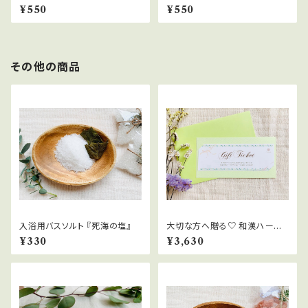
ペアミント』10ｇ
ングラス』12ｇ
¥550
¥550
その他の商品
入浴用バスソルト 『死海の塩』
大切な方へ贈る♡ 和漢ハーブ
よもぎ蒸しギフトチケット
¥330
¥3,630