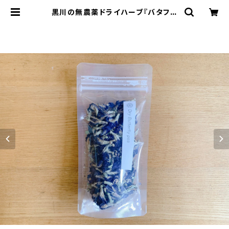
黒川の無農薬ドライハーブ『バタフラ
イピー』20ｇ | 里山ブルーベリー農園
Wacca