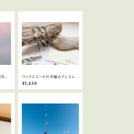
URク
ワックスコードの手編みブレスレッ
ト
¥1,430