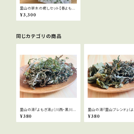
里山の草木の癒しセット【春よもぎ
と小豆のピロー/里山の湯4P】
¥3,300
同じカテゴリの商品
里山の湯『よもぎ湯』（川西・黒川産
里山の湯『里山ブレンド』（よ
手摘みよもぎ）
どくだみ・びわの葉）
¥380
¥380