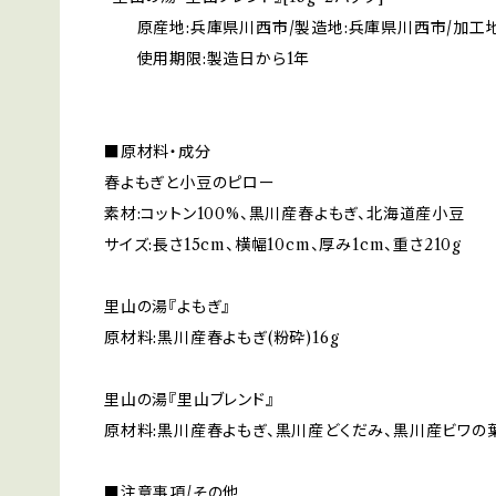
原産地:兵庫県川西市/製造地:兵庫県川西市/加工地
使用期限:製造日から1年
■原材料・成分
春よもぎと小豆のピロー
素材:コットン100%、黒川産春よもぎ、北海道産小豆
サイズ:長さ15cm、横幅10cm、厚み1cm、重さ210g
里山の湯『よもぎ』
原材料:黒川産春よもぎ(粉砕)16g
里山の湯『里山ブレンド』
原材料:黒川産春よもぎ、黒川産どくだみ、黒川産ビワの葉(
■注意事項/その他