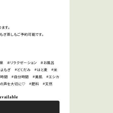
ります。
よもぎ蒸しもご予約可能です。
温泉 ＃リラクゼーション ＃お風呂
#よもぎ #どくだみ #はと麦 #米
し時間 #自分時間 #美肌 #エシカ
ロの声を大切に♡ #肥料 #天然
available