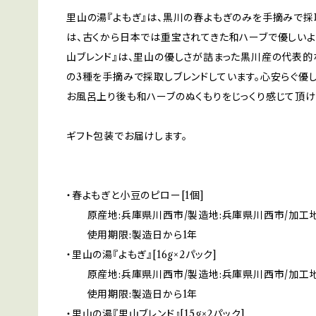
里山の湯『よもぎ』は、黒川の春よもぎのみを手摘みで採
は、古くから日本では重宝されてきた和ハーブで優しいよ
山ブレンド』は、里山の優しさが詰まった黒川産の代表的
の3種を手摘みで採取しブレンドしています。心安らぐ優
お風呂上り後も和ハーブのぬくもりをじっくり感じて頂け
ギフト包装でお届けします。
・春よもぎと小豆のピロー[1個]
原産地:兵庫県川西市/製造地:兵庫県川西市/加工地
使用期限:製造日から1年
・里山の湯『よもぎ』[16g×2パック]
原産地:兵庫県川西市/製造地:兵庫県川西市/加工地
使用期限:製造日から1年
・里山の湯『里山ブレンド』[15g×2パック]