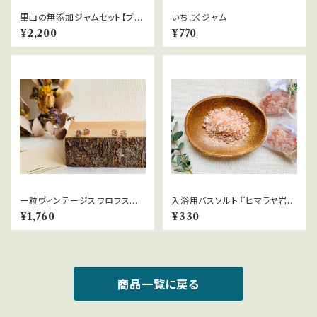
里山の無添加ジャムセット【ブル
いちじくジャム
ーベリー2個、季節のジャム1個】
¥2,200
¥770
一粒ヴィンテージスワロフスキ
入浴用バスソルト 『ヒマラヤ岩
ーのピアス
塩』
¥1,760
¥330
商品一覧に戻る