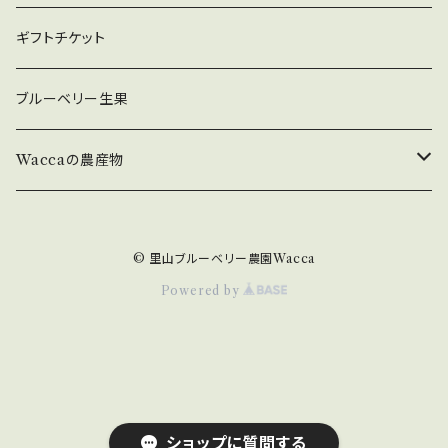
ギフトチケット
ブルーベリー生果
Waccaの農産物
原木ひらたけ
© 里山ブルーベリー農園Wacca
原木ひらたけ【乾燥】
Powered by
ショップに質問する