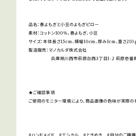
品名：春よもぎと小豆のよもぎピロー
素材：コットン100％、春よもぎ、小豆
サイズ：本体長さ15cm、横幅10cm、厚み1cm、重さ210
製造販売：マノカルダ株式会社
兵庫県川西市萩原台西3丁目1-2 萩原壱番館
★ご確認事項
ご使用のモニター環境により、商品画像の色味が実際の
#ハンドメイド #エシカル #ときめき #自分のご機