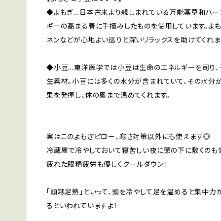
◆よもぎ…日本古来より親しまれている万能薬草和ハーブ
ギーの高まる春に手摘みしたものを使用しています。よ
ネンなどが心地よい巡りと深いリラックスを助けてくれま
◆小豆…東洋医学では小豆は生命のエネルギーを司り、
生素材。小豆には多くの水分が含まれていて、その水分
果を発揮し、体の奥まで温めてくれます。
実はこのよもぎピロー、寒さ対策以外にも使えます◎
冷蔵庫で冷やしておいて寝苦しい夜に頭の下に敷くのも
疲れた眼精疲労も優しくクールダウン！
「頭寒足熱」といって、頭を冷やして足を温めると集中力
るといわれていますよ！