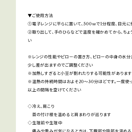
▼ご使用方法
①電子レンジに平らに置いて、500ｗで1分程度、目元に
②取り出して、手のひらなどで温度を確かめてから、ちょ
い
※レンジの性能やピローの置き方、ピローの中身の水分
少し差が出ますのでご調整ください
※加熱しすぎると小豆が割れたりする可能性があります
※温熱の持続時間はおよそ20～30分ほどです。一度使
以上の間隔を空けてください
◇冷え、肩こり
首の付け根を温めると肩まわりが巡ります
◇生理前や生理中
痛みや重みが気になるときは、下腹部や陰部を温める