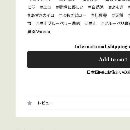
に♡ ＃エコ ＃環境に優しい ＃自然派 ＃よもぎ 
＃あずきカイロ ＃よもぎピロー ＃無農薬 ＃天然 
市 ＃里山ブルーベリー農園 ＃里山 ＃ブルーベリ農園
農園Wacca
International shipping 
Add to cart
日本国内にお住まいの
レビュー