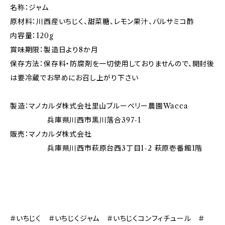
名称：ジャム
原材料：川西産いちじく、甜菜糖、レモン果汁、バルサミコ酢
内容量：120g
賞味期限：製造日より8か月
保存方法：保存料・防腐剤を一切使用しておりませんので、開封後
は要冷蔵でお早めにお召し上がり下さい
製造：マノカルダ株式会社里山ブルーベリー農園Wacca
兵庫県川西市黒川落合397-1
販売：マノカルダ株式会社
兵庫県川西市萩原台西3丁目1-2 萩原壱番館1階
＃いちじく ＃いちじくジャム ＃いちじくコンフィチュール ＃