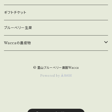
ギフトチケット
ブルーベリー生果
Waccaの農産物
原木ひらたけ
© 里山ブルーベリー農園Wacca
原木ひらたけ【乾燥】
Powered by