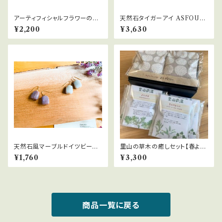
アーティフィシャルフラワーの2
天然石タイガーアイ ASFOUR
wayタッセルピアス
クリスタルサンキャッチャー
¥2,200
¥3,630
天然石風マーブルドイツビーズ
里山の草木の癒しセット【春よも
のピアス
ぎと小豆のピロー/里山の湯4
¥1,760
¥3,300
P】
商品一覧に戻る