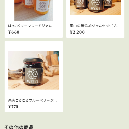
はっさくマーマレードジャム
里山の無添加ジャムセット【ブル
ーベリー2個、季節のジャム1個】
¥660
¥2,200
果実ごろごろブルーベリージャ
ム
¥770
その他の商品