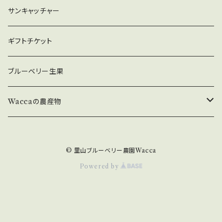
サンキャッチャー
ギフトチケット
ブルーベリー生果
Waccaの農産物
原木ひらたけ
© 里山ブルーベリー農園Wacca
原木ひらたけ【乾燥】
Powered by