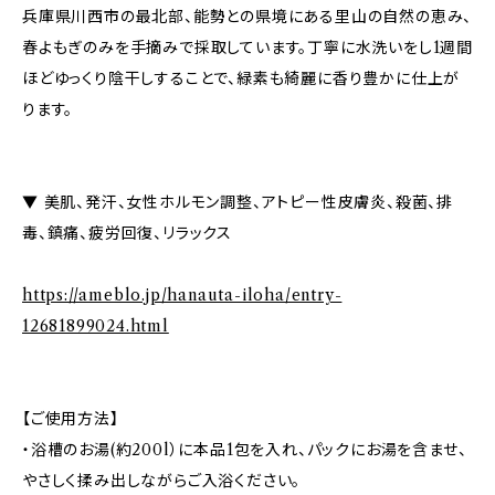
兵庫県川西市の最北部、能勢との県境にある里山の自然の恵み、
春よもぎのみを手摘みで採取しています。丁寧に水洗いをし1週間
ほどゆっくり陰干しすることで、緑素も綺麗に香り豊かに仕上が
ります。
▼ 美肌、発汗、女性ホルモン調整、アトピー性皮膚炎、殺菌、排
毒、鎮痛、疲労回復、リラックス
https://ameblo.jp/hanauta-iloha/entry-
12681899024.html
【ご使用方法】
・浴槽のお湯(約200l）に本品1包を入れ、パックにお湯を含ませ、
やさしく揉み出しながらご入浴ください。