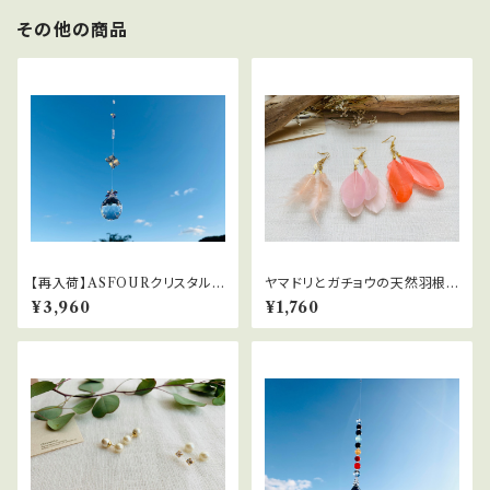
その他の商品
【再入荷】ASFOURクリスタルサ
ヤマドリとガチョウの天然羽根ピ
ンキャッチャー
アス
¥3,960
¥1,760