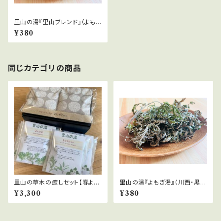
里山の湯『里山ブレンド』（よも
ぎ・どくだみ・びわの葉）
¥380
同じカテゴリの商品
里山の草木の癒しセット【春よも
里山の湯『よもぎ湯』（川西・黒川
ぎと小豆のピロー/里山の湯4
産手摘みよもぎ）
¥3,300
¥380
P】