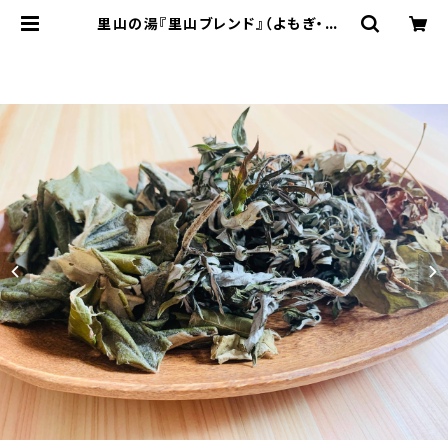
里山の湯『里山ブレンド』（よもぎ・どく
だみ・びわの葉） | 里山ブルーベリー
農園Wacca