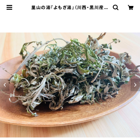
里山の湯『よもぎ湯』（川西・黒川産手
摘みよもぎ） | 里山ブルーベリー農園
Wacca