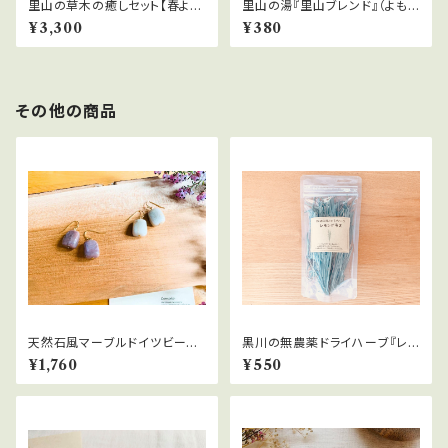
里山の草木の癒しセット【春よも
里山の湯『里山ブレンド』（よも
ぎと小豆のピロー/里山の湯4
ぎ・どくだみ・びわの葉）
¥3,300
¥380
P】
その他の商品
天然石風マーブルドイツビーズ
黒川の無農薬ドライハーブ『レモ
のピアス
ングラス』12ｇ
¥1,760
¥550