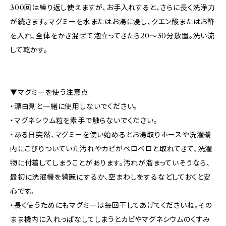
300回は繰り返し使えますが、お手入れすると、さらに長く洗浄力
が続きます。マグミーを水またはお湯に浸し、クエン酸またはお酢
を入れ、全体をかき混ぜて泡立ってきたら20～30分放置。洗い流
して乾かす。
▼マグミーを使う注意点
・漂白剤と一緒に使用しないでください。
・マグネシウム粒を素手で触らないでください。
・ある日突然、マグミーを使い始めるとお湯取りホースや洗濯機
内にこびりついていた汚れやカビがベロベロと取れてきて、洗濯
物に付着してしまうことがあります。汚れが溜まっていそうなら、
最初に洗濯機を綺麗にするか、空まわしをするなどしておくと安
心です。
・長く使うためにもマグミーは毎回干してあげてくださいね。その
まま機内に入れっぱなしてしまうとカビやマグネシウムのくすみ