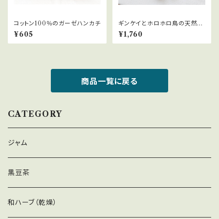
コットン100％のガーゼハンカチ
ギンケイとホロホロ鳥の天然羽
根ピアス
¥605
¥1,760
商品一覧に戻る
CATEGORY
ジャム
黒豆茶
和ハーブ（乾燥）