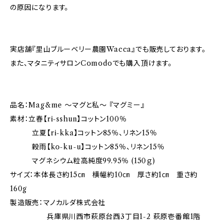
の原因になります。
実店舗『里山ブルーベリー農園Wacca』でも販売しております。
また、マタニティサロンComodoでも購入頂けます。
品名：Mag&me ～マグと私～ 『マグミー』
素材：立春【ri-sshun】コットン100％
立夏【ri-kka】コットン85％、リネン15％
穀雨【ko-ku-u】コットン85％、リネン15％
マグネシウム粒高純度99.95％ (150ｇ)
サイズ：本体長さ約15㎝ 横幅約10㎝ 厚さ約1㎝ 重さ約
160g
製造販売：マノカルダ株式会社
兵庫県川西市萩原台西3丁目1-2 萩原壱番館1階