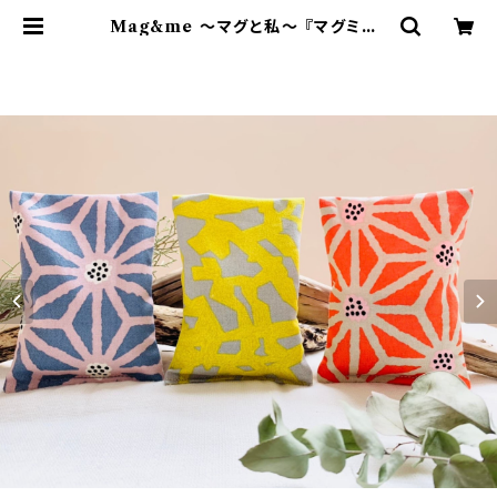
Mag&me ～マグと私～ 『マグミー』
| 里山ブルーベリー農園Wacca