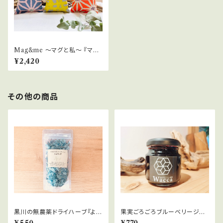
Mag&me ～マグと私～ 『マグ
ミー』
¥2,420
その他の商品
黒川の無農薬ドライハーブ『よも
果実ごろごろブルーベリージャ
ぎ』12ｇ
ム