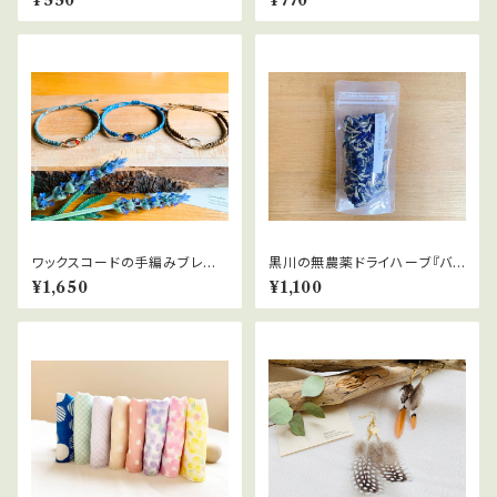
¥550
¥770
ワックスコードの手編みブレス
黒川の無農薬ドライハーブ『バタ
レット
フライピー』20ｇ
¥1,650
¥1,100